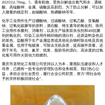
(H2O2)1.70mg。5、遇有机物、受热分解放出氧气和水，遇铬
酸、高锰酸钾、金属、碳酸反应剧烈。为了防止分解，可以加
入微量的稳定剂，如锡酸钠、焦磷酸钠等等。
化学工业用作生产过硼酸钠、过碳酸钠、过氧乙酸、亚氯酸
钠、过氧化硫脲等的原料，酒石酸、维生素等的氧化剂。医药
工业用作杀菌剂、消毒剂，以及生产福美双杀虫剂和40l抗菌
剂的氧化剂。印染工业用作棉织物的漂白剂，还原染料染色后
的发色。盐酸用于生产金属盐类或其他化合物时除去铁及其他
重金属。也用于电镀液，可除去无机杂质，提高镀件质量。还
用于羊毛、生丝、象牙、纸浆、脂肪等的漂白。高浓度的过氧
化氢可用作火箭动力助燃剂。
重庆市圣明化工有限公司坚持以人为本，重视队伍建设和人才
培养，已拥有一批专业的管理队伍和业务精英。我们热心公
益，承担企业社会责任，履行企业公民职责，努力“用社会给
予的关怀积极回馈社会”。