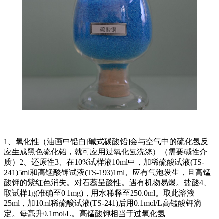
1、氧化性（油画中铅白[碱式碳酸铅]会与空气中的硫化氢反
应生成黑色硫化铅，就可应用过氧化氢洗涤）（需要碱性介
质）2、还原性3、在10%试样液10ml中，加稀硫酸试液(TS-
241)5ml和高锰酸钾试液(TS-193)1ml。应有气泡发生，且高锰
酸钾的紫红色消失。对石蕊呈酸性。遇有机物易爆。盐酸4、
取试样1g(准确至0.1mg)，用水稀释至250.0ml。取此溶液
25ml，加10ml稀硫酸试液(TS-241)后用0.1mol/L高锰酸钾滴
定。每毫升0.1mol/L。高锰酸钾相当于过氧化氢