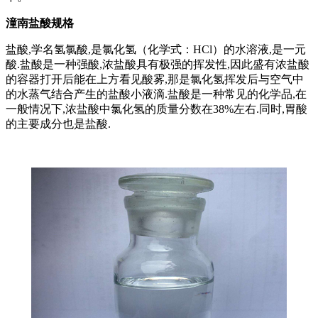
潼南盐酸规格
盐酸,学名氢氯酸,是氯化氢（化学式：HCl）的水溶液,是一元
酸.盐酸是一种强酸,浓盐酸具有极强的挥发性,因此盛有浓盐酸
的容器打开后能在上方看见酸雾,那是氯化氢挥发后与空气中
的水蒸气结合产生的盐酸小液滴.盐酸是一种常见的化学品,在
一般情况下,浓盐酸中氯化氢的质量分数在38%左右.同时,胃酸
的主要成分也是盐酸.