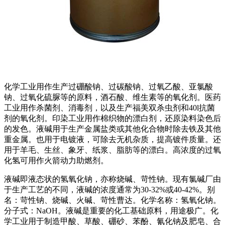
化学工业用作生产过硼酸钠、过碳酸钠、过氧乙酸、亚氯酸
钠、过氧化硫脲等的原料，酒石酸、维生素等的氧化剂。医药
工业用作杀菌剂、消毒剂，以及生产福美双杀虫剂和40l抗菌
剂的氧化剂。印染工业用作棉织物的漂白剂，还原染料染色后
的发色。液碱用于生产金属盐类或其他化合物时除去铁及其他
重金属。也用于电镀液，可除去无机杂质，提高镀件质量。还
用于羊毛、生丝、象牙、纸浆、脂肪等的漂白。高浓度的过氧
化氢可用作火箭动力助燃剂。
液碱即液态状的氢氧化钠，亦称烧碱、苛性钠。现有氯碱厂由
于生产工艺的不同，液碱的浓度通常为30-32%或40-42%。别
名：苛性钠、烧碱、火碱、苛性曹达。化学名称：氢氧化钠。
分子式：NaOH。液碱是重要的化工基础原料，用途极广。化
学工业用于制造甲酸、草酸、硼砂、苯酚、氰化钠及肥皂、合