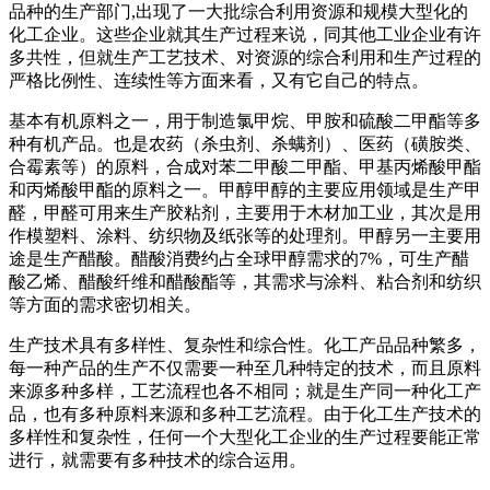
品种的生产部门,出现了一大批综合利用资源和规模大型化的
化工企业。这些企业就其生产过程来说，同其他工业企业有许
多共性，但就生产工艺技术、对资源的综合利用和生产过程的
严格比例性、连续性等方面来看，又有它自己的特点。
基本有机原料之一，用于制造氯甲烷、甲胺和硫酸二甲酯等多
种有机产品。也是农药（杀虫剂、杀螨剂）、医药（磺胺类、
合霉素等）的原料，合成对苯二甲酸二甲酯、甲基丙烯酸甲酯
和丙烯酸甲酯的原料之一。甲醇甲醇的主要应用领域是生产甲
醛，甲醛可用来生产胶粘剂，主要用于木材加工业，其次是用
作模塑料、涂料、纺织物及纸张等的处理剂。甲醇另一主要用
途是生产醋酸。醋酸消费约占全球甲醇需求的7%，可生产醋
酸乙烯、醋酸纤维和醋酸酯等，其需求与涂料、粘合剂和纺织
等方面的需求密切相关。
生产技术具有多样性、复杂性和综合性。化工产品品种繁多，
每一种产品的生产不仅需要一种至几种特定的技术，而且原料
来源多种多样，工艺流程也各不相同；就是生产同一种化工产
品，也有多种原料来源和多种工艺流程。由于化工生产技术的
多样性和复杂性，任何一个大型化工企业的生产过程要能正常
进行，就需要有多种技术的综合运用。