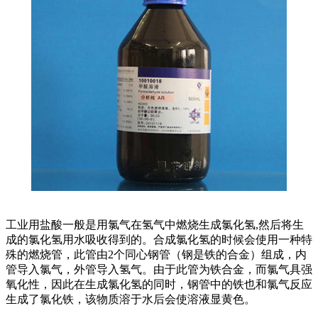
工业用盐酸一般是用氯气在氢气中燃烧生成氯化氢,然后将生
成的氯化氢用水吸收得到的。合成氯化氢的时候会使用一种特
殊的燃烧管，此管由2个同心钢管（钢是铁的合金）组成，内
管导入氯气，外管导入氢气。由于此管为铁合金，而氯气具强
氧化性，因此在生成氯化氢的同时，钢管中的铁也和氯气反应
生成了氯化铁，该物质溶于水后会使溶液显黄色。