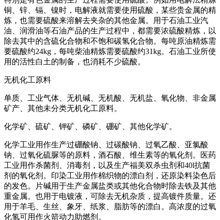
铜、锌、镉、镍时，电解液就需要使用硫酸，某些贵金属的精
炼，也需要硫酸来溶解去夹杂的其他金属。用于石油工业汽
油、润滑油等石油产品的生产过程中，都需要浓硫酸精炼，以
除去其中的含硫化合物和不饱和碳氢化合物。每吨原油精炼需
要硫酸约24kg，每吨柴油精炼需要硫酸约31kg。石油工业所使
用的活性白土的制备，也消耗不少硫酸。
无机化工原料
单质、工业气体、无机碱、无机酸、无机盐、氧化物、非金属
矿产、其他未分类无机化工原料。
化学矿、硫矿、钾矿、磷矿、硼矿、其他化学矿。
化学工业用作生产过硼酸钠、过碳酸钠、过氧乙酸、亚氯酸
钠、过氧化硫脲等的原料，酒石酸、维生素等的氧化剂。医药
工业用作杀菌剂、消毒剂，以及生产福美双杀虫剂和40l抗菌
剂的氧化剂。印染工业用作棉织物的漂白剂，还原染料染色后
的发色。片碱用于生产金属盐类或其他化合物时除去铁及其他
重金属。也用于电镀液，可除去无机杂质，提高镀件质量。还
用于羊毛、生丝、象牙、纸浆、脂肪等的漂白。高浓度的过氧
化氢可用作火箭动力助燃剂。