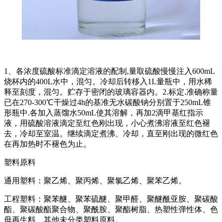
1、各浓度硫酸标准滴定溶液的配制,量取硫酸慢慢注入600mL
烧杯内的400L水中，混匀。冷却后转移入1L量瓶中，用水稀
释至刻度，混匀。贮存于密闭的玻璃容器内。2.标定.准确称量
已在270-300℃干燥过4h的基准无水碳酸钠分别置于250mL锥
形瓶中.各加入蒸馏水50mL使其溶解，再加2滴甲基红指示
液，用硫酸溶液滴定至红色刚出现，小心煮沸溶液至红色褪
去，冷却至室温。继续滴定煮沸、冷却，直至刚出现的微红色
在再加热时不褪色为止。
塑料原料
通用塑料：聚乙烯、聚丙烯、聚氯乙烯、聚苯乙烯。
工程塑料：聚苯醚、聚苯硫醚、聚甲醛、聚醚酰亚胺、聚碳酸
酯、聚碳酸酯聚合物、聚酰胺、聚酯树脂、热塑性弹性体、色
母再生料、其他未分类塑料原料。