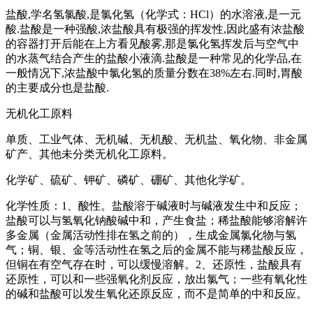
盐酸,学名氢氯酸,是氯化氢（化学式：HCl）的水溶液,是一元
酸.盐酸是一种强酸,浓盐酸具有极强的挥发性,因此盛有浓盐酸
的容器打开后能在上方看见酸雾,那是氯化氢挥发后与空气中
的水蒸气结合产生的盐酸小液滴.盐酸是一种常见的化学品,在
一般情况下,浓盐酸中氯化氢的质量分数在38%左右.同时,胃酸
的主要成分也是盐酸.
无机化工原料
单质、工业气体、无机碱、无机酸、无机盐、氧化物、非金属
矿产、其他未分类无机化工原料。
化学矿、硫矿、钾矿、磷矿、硼矿、其他化学矿。
化学性质：1、酸性。盐酸溶于碱液时与碱液发生中和反应；
盐酸可以与氢氧化钠酸碱中和，产生食盐；稀盐酸能够溶解许
多金属（金属活动性排在氢之前的），生成金属氯化物与氢
气；铜、银、金等活动性在氢之后的金属不能与稀盐酸反应，
但铜在有空气存在时，可以缓慢溶解。2、还原性，盐酸具有
还原性，可以和一些强氧化剂反应，放出氯气；一些有氧化性
的碱和盐酸可以发生氧化还原反应，而不是简单的中和反应。