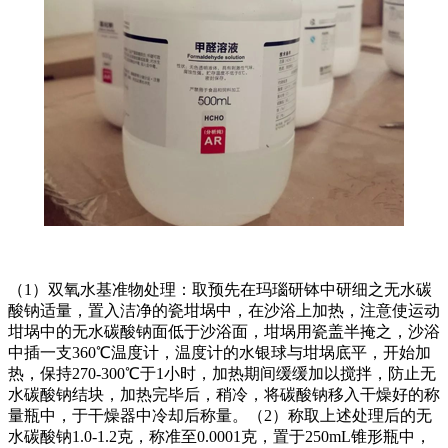
（1）双氧水基准物处理：取预先在玛瑙研钵中研细之无水碳
酸钠适量，置入洁净的瓷坩埚中，在沙浴上加热，注意使运动
坩埚中的无水碳酸钠面低于沙浴面，坩埚用瓷盖半掩之，沙浴
中插一支360℃温度计，温度计的水银球与坩埚底平，开始加
热，保持270-300℃于1小时，加热期间缓缓加以搅拌，防止无
水碳酸钠结块，加热完毕后，稍冷，将碳酸钠移入干燥好的称
量瓶中，于干燥器中冷却后称量。（2）称取上述处理后的无
水碳酸钠1.0-1.2克，称准至0.0001克，置于250mL锥形瓶中，