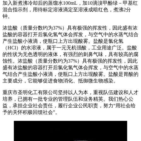
加入新煮沸冷却后的蒸馏水100mL，加10滴溴甲酚绿－甲基红
混合指示剂，用待标定溶液滴定至溶液成暗红色，煮沸2分
钟。
浓盐酸（质量分数约为37%）具有极强的挥发性，因此盛有浓
盐酸的容器打开后氯化氢气体会挥发，与空气中的水蒸气结合
产生盐酸小液滴，使瓶口上方出现酸雾。盐酸是氯化氢
（HCl）的水溶液，属于一元无机强酸，工业用途广泛。盐酸
的性状为无色透明的液体，有强烈的刺鼻气味，具有较高的腐
蚀性。浓盐酸（质量分数约为37%）具有极强的挥发性，因此
盛有浓盐酸的容器打开后氯化氢气体会挥发，与空气中的水蒸
气结合产生盐酸小液滴，使瓶口上方出现酸雾。盐酸是胃酸的
主要成分，它能够促进食物消化、抵御微生物感染。
重庆市圣明化工有限公司坚持以人为本，重视队伍建设和人才
培养，已拥有一批专业的管理队伍和业务精英。我们热心公
益，承担企业社会责任，履行企业公民职责，努力“用社会给
予的关怀积极回馈社会”。