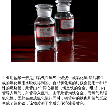
工业用盐酸一般是用氯气在氢气中燃烧生成氯化氢,然后将生
成的氯化氢用水吸收得到的。合成氯化氢的时候会使用一种特
殊的燃烧管，此管由2个同心钢管（钢是铁的合金）组成，内
管导入氯气，外管导入氢气。由于此管为铁合金，而氯气具强
氧化性，因此在生成氯化氢的同时，钢管中的铁也和氯气反应
生成了氯化铁，该物质溶于水后会使溶液显黄色。