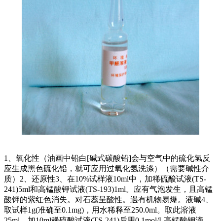
1、氧化性（油画中铅白[碱式碳酸铅]会与空气中的硫化氢反
应生成黑色硫化铅，就可应用过氧化氢洗涤）（需要碱性介
质）2、还原性3、在10%试样液10ml中，加稀硫酸试液(TS-
241)5ml和高锰酸钾试液(TS-193)1ml。应有气泡发生，且高锰
酸钾的紫红色消失。对石蕊呈酸性。遇有机物易爆。液碱4、
取试样1g(准确至0.1mg)，用水稀释至250.0ml。取此溶液
25ml，加10ml稀硫酸试液(TS-241)后用0.1mol/L高锰酸钾滴