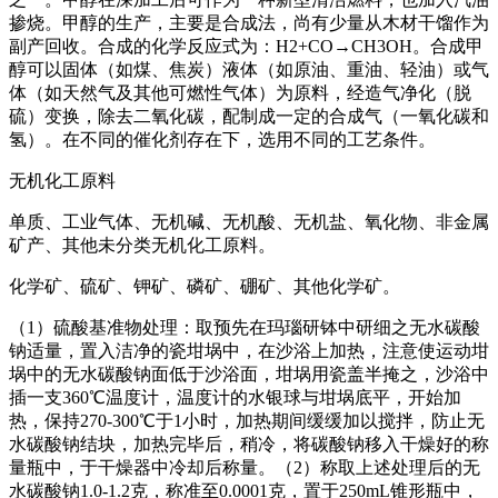
掺烧。甲醇的生产，主要是合成法，尚有少量从木材干馏作为
副产回收。合成的化学反应式为：H2+CO→CH3OH。合成甲
醇可以固体（如煤、焦炭）液体（如原油、重油、轻油）或气
体（如天然气及其他可燃性气体）为原料，经造气净化（脱
硫）变换，除去二氧化碳，配制成一定的合成气（一氧化碳和
氢）。在不同的催化剂存在下，选用不同的工艺条件。
无机化工原料
单质、工业气体、无机碱、无机酸、无机盐、氧化物、非金属
矿产、其他未分类无机化工原料。
化学矿、硫矿、钾矿、磷矿、硼矿、其他化学矿。
（1）硫酸基准物处理：取预先在玛瑙研钵中研细之无水碳酸
钠适量，置入洁净的瓷坩埚中，在沙浴上加热，注意使运动坩
埚中的无水碳酸钠面低于沙浴面，坩埚用瓷盖半掩之，沙浴中
插一支360℃温度计，温度计的水银球与坩埚底平，开始加
热，保持270-300℃于1小时，加热期间缓缓加以搅拌，防止无
水碳酸钠结块，加热完毕后，稍冷，将碳酸钠移入干燥好的称
量瓶中，于干燥器中冷却后称量。（2）称取上述处理后的无
水碳酸钠1.0-1.2克，称准至0.0001克，置于250mL锥形瓶中，