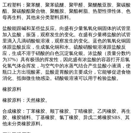
工程塑料：聚苯醚、聚苯硫醚、聚甲醛、聚醚酰亚胺、聚碳酸
酯、聚碳酸酯聚合物、聚酰胺、聚酯树脂、热塑性弹性体、色
母再生料、其他未分类塑料原料。
盐酸能跟碱和某些盐反应。向盛有少量氢氧化铜固体的试管里
加入盐酸，振荡，观察发生的变化。在盛有少量稀盐酸的试管
里滴入几滴硝酸银溶液，观察发生的变化。蓝色的氢氧化铜固
体跟盐酸反应，生成氯化铜和水。硫酸硝酸银溶液跟盐酸反
应，生成不溶于硝酸的白色沉淀氯化银。浓盐酸（质量分数约
为37%）具有极强的挥发性，因此盛有浓盐酸的容器打开后氯
化氢气体会挥发，与空气中的水蒸气结合产生盐酸小液滴，使
瓶口上方出现酸雾。盐酸是胃酸的主要成分，它能够促进食物
消化、抵御微生物感染。硝酸银溶液可以用于检验盐酸。
橡胶原料
橡胶原料：天然橡胶。
合成橡胶：丁苯橡胶、顺丁橡胶、丁晴橡胶、乙丙橡胶、再生
胶、橡胶辅料、丁基橡胶、氯丁橡胶、异戊二烯橡胶SBS、其
他未分类橡胶原料。