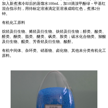
加入新煮沸冷却后的蒸馏水100mL，加10滴溴甲酚绿－甲基红
混合指示剂，用待标定溶液滴定至溶液成暗红色，煮沸2分
钟。
有机化工原料
烷烃及衍生物、烯烃及衍生物、炔烃及衍生物；醇类、酸类、
醛类、酮类、脂类、醚类、砜类、胺类；碳水化合物类、羧酸
及衍生物、醌类、芳香烃及衍生物、酸酐。
有机中间体、杂环类、硝基物、卤化物、其他未分类有机化工
原料。