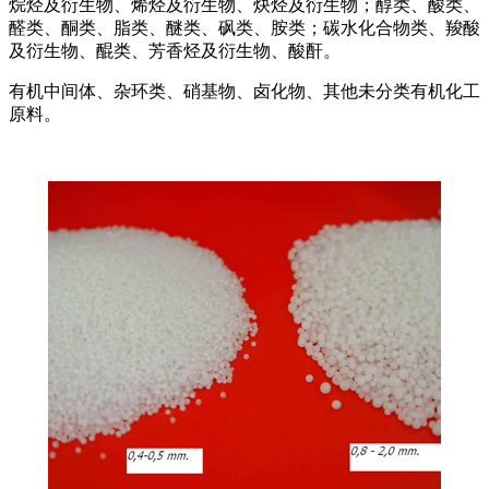
烷烃及衍生物、烯烃及衍生物、炔烃及衍生物；醇类、酸类、
醛类、酮类、脂类、醚类、砜类、胺类；碳水化合物类、羧酸
及衍生物、醌类、芳香烃及衍生物、酸酐。
有机中间体、杂环类、硝基物、卤化物、其他未分类有机化工
原料。