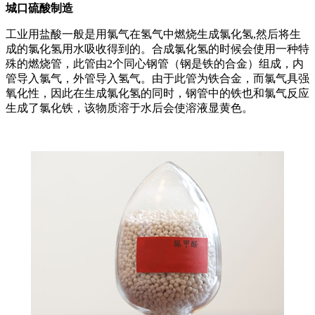
城口硫酸制造
工业用盐酸一般是用氯气在氢气中燃烧生成氯化氢,然后将生
成的氯化氢用水吸收得到的。合成氯化氢的时候会使用一种特
殊的燃烧管，此管由2个同心钢管（钢是铁的合金）组成，内
管导入氯气，外管导入氢气。由于此管为铁合金，而氯气具强
氧化性，因此在生成氯化氢的同时，钢管中的铁也和氯气反应
生成了氯化铁，该物质溶于水后会使溶液显黄色。