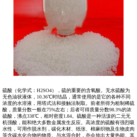
硫酸（化学式：H2SO4），硫的重要的含氧酸。无水硫酸为
无色油状液体，10.36℃时结晶，通常使用的是它的各种不同
浓度的水溶液，用塔式法和接触法制取。前者所得为粗制稀硫
酸，质量分数一般在75%左右；后者可得质量分数98.3%的浓
硫酸，沸点338℃，相对密度1.84。硫酸是一种活泼的二元无
机强酸，能和绝大多数金属发生反应。高浓度的硫酸有强烈吸
水性，可用作脱水剂，碳化木材、纸张、棉麻织物及生物皮肉
等含碳水化合物的物质。与水混合时，亦会放出大量热能。其