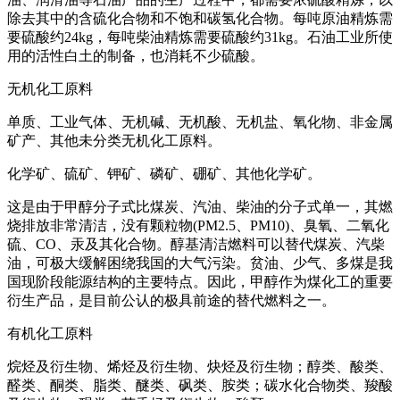
除去其中的含硫化合物和不饱和碳氢化合物。每吨原油精炼需
要硫酸约24kg，每吨柴油精炼需要硫酸约31kg。石油工业所使
用的活性白土的制备，也消耗不少硫酸。
无机化工原料
单质、工业气体、无机碱、无机酸、无机盐、氧化物、非金属
矿产、其他未分类无机化工原料。
化学矿、硫矿、钾矿、磷矿、硼矿、其他化学矿。
这是由于甲醇分子式比煤炭、汽油、柴油的分子式单一，其燃
烧排放非常清洁，没有颗粒物(PM2.5、PM10)、臭氧、二氧化
硫、CO、汞及其化合物。醇基清洁燃料可以替代煤炭、汽柴
油，可极大缓解困绕我国的大气污染。贫油、少气、多煤是我
国现阶段能源结构的主要特点。因此，甲醇作为煤化工的重要
衍生产品，是目前公认的极具前途的替代燃料之一。
有机化工原料
烷烃及衍生物、烯烃及衍生物、炔烃及衍生物；醇类、酸类、
醛类、酮类、脂类、醚类、砜类、胺类；碳水化合物类、羧酸