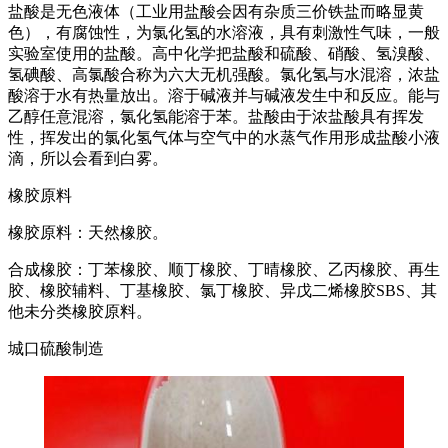
盐酸是无色液体（工业用盐酸会因有杂质三价铁盐而略显黄
色），有腐蚀性，为氯化氢的水溶液，具有刺激性气味，一般
实验室使用的盐酸。高中化学把盐酸和硫酸、硝酸、氢溴酸、
氢碘酸、高氯酸合称为六大无机强酸。氯化氢与水混溶，浓盐
酸溶于水有热量放出。溶于碱液并与碱液发生中和反应。能与
乙醇任意混溶，氯化氢能溶于苯。盐酸由于浓盐酸具有挥发
性，挥发出的氯化氢气体与空气中的水蒸气作用形成盐酸小液
滴，所以会看到白雾。
橡胶原料
橡胶原料：天然橡胶。
合成橡胶：丁苯橡胶、顺丁橡胶、丁晴橡胶、乙丙橡胶、再生
胶、橡胶辅料、丁基橡胶、氯丁橡胶、异戊二烯橡胶SBS、其
他未分类橡胶原料。
城口硫酸制造