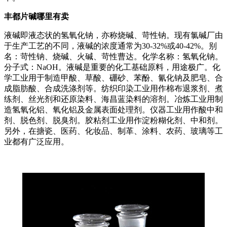
丰都片碱哪里有卖
液碱即液态状的氢氧化钠，亦称烧碱、苛性钠。现有氯碱厂由
于生产工艺的不同，液碱的浓度通常为30-32%或40-42%。别
名：苛性钠、烧碱、火碱、苛性曹达。化学名称：氢氧化钠。
分子式：NaOH。液碱是重要的化工基础原料，用途极广。化
学工业用于制造甲酸、草酸、硼砂、苯酚、氰化钠及肥皂、合
成脂肪酸、合成洗涤剂等。纺织印染工业用作棉布退浆剂、煮
练剂、丝光剂和还原染料、海昌蓝染料的溶剂。冶炼工业用制
造氢氧化铝、氧化铝及金属表面处理剂。仪器工业用作酸中和
剂、脱色剂、脱臭剂。胶粘剂工业用作淀粉糊化剂、中和剂。
另外，在搪瓷、医药、化妆品、制革、涂料、农药、玻璃等工
业都有广泛应用。