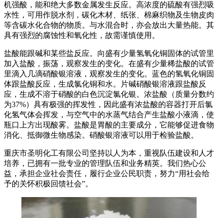
机强酸，能和绝大多数金属发生反应。高浓度的硫酸有强烈吸
水性，可用作脱水剂，碳化木材、纸张、棉麻织物及生物皮肉
等含碳水化合物的物质。与水混合时，亦会放出大量热能。其
具有强烈的腐蚀性和氧化性，故需谨慎使用。
盐酸能跟碱和某些盐反应。向盛有少量氢氧化铜固体的试管里
加入盐酸，振荡，观察发生的变化。在盛有少量稀盐酸的试管
里滴入几滴硝酸银溶液，观察发生的变化。蓝色的氢氧化铜固
体跟盐酸反应，生成氯化铜和水。片碱硝酸银溶液跟盐酸反
应，生成不溶于硝酸的白色沉淀氯化银。浓盐酸（质量分数约
为37%）具有极强的挥发性，因此盛有浓盐酸的容器打开后氯
化氢气体会挥发，与空气中的水蒸气结合产生盐酸小液滴，使
瓶口上方出现酸雾。盐酸是胃酸的主要成分，它能够促进食物
消化、抵御微生物感染。硝酸银溶液可以用于检验盐酸。
重庆市圣明化工有限公司坚持以人为本，重视队伍建设和人才
培养，已拥有一批专业的管理队伍和业务精英。我们热心公
益，承担企业社会责任，履行企业公民职责，努力“用社会给
予的关怀积极回馈社会”。