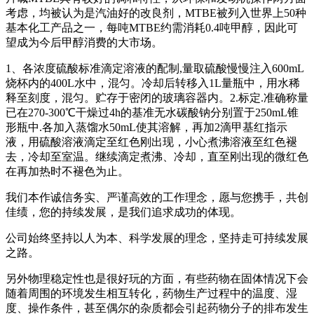
考虑，均被认为是汽油好的改良剂，MTBE被列入世界上50种
基本化工产品之一，每吨MTBE约需消耗0.4吨甲醇，因此可
望成为今后甲醇消费的大市场。
1、各浓度硫酸标准滴定溶液的配制,量取硫酸慢慢注入600mL
烧杯内的400L水中，混匀。冷却后转移入1L量瓶中，用水稀
释至刻度，混匀。贮存于密闭的玻璃容器内。2.标定.准确称量
已在270-300℃干燥过4h的基准无水碳酸钠分别置于250mL锥
形瓶中.各加入蒸馏水50mL使其溶解，再加2滴甲基红指示
液，用硫酸溶液滴定至红色刚出现，小心煮沸溶液至红色褪
去，冷却至室温。继续滴定煮沸、冷却，直至刚出现的微红色
在再加热时不褪色为止。
我们本作诚信务实、严谨高效的工作理念，愿与您携手，共创
佳绩，您的持续发展，是我们追求成功的体现。
公司始终坚持以人为本、科学发展的理念，坚持走可持续发展
之路。
另外物理稳定性也是很好玩的方面，有些药物在固体情况下会
随着周围的环境发生相互转化，药物生产过程中的温度、湿
度、操作条件，甚至偶尔的杂质都会引起药物分子的排布发生