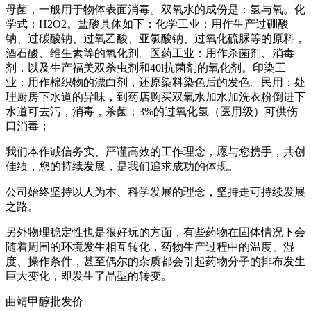
母菌，一般用于物体表面消毒。双氧水的成份是：氢与氧。化
学式：H2O2。盐酸具体如下：化学工业：用作生产过硼酸
钠、过碳酸钠、过氧乙酸、亚氯酸钠、过氧化硫脲等的原料，
酒石酸、维生素等的氧化剂。医药工业：用作杀菌剂、消毒
剂，以及生产福美双杀虫剂和40l抗菌剂的氧化剂。印染工
业：用作棉织物的漂白剂，还原染料染色后的发色。民用：处
理厨房下水道的异味，到药店购买双氧水加水加洗衣粉倒进下
水道可去污，消毒，杀菌；3%的过氧化氢（医用级）可供伤
口消毒；
我们本作诚信务实、严谨高效的工作理念，愿与您携手，共创
佳绩，您的持续发展，是我们追求成功的体现。
公司始终坚持以人为本、科学发展的理念，坚持走可持续发展
之路。
另外物理稳定性也是很好玩的方面，有些药物在固体情况下会
随着周围的环境发生相互转化，药物生产过程中的温度、湿
度、操作条件，甚至偶尔的杂质都会引起药物分子的排布发生
巨大变化，即发生了晶型的转变。
曲靖甲醇批发价