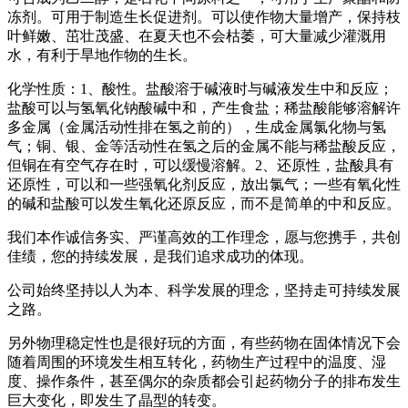
冻剂。可用于制造生长促进剂。可以使作物大量增产，保持枝
叶鲜嫩、茁壮茂盛、在夏天也不会枯萎，可大量减少灌溉用
水，有利于旱地作物的生长。
化学性质：1、酸性。盐酸溶于碱液时与碱液发生中和反应；
盐酸可以与氢氧化钠酸碱中和，产生食盐；稀盐酸能够溶解许
多金属（金属活动性排在氢之前的），生成金属氯化物与氢
气；铜、银、金等活动性在氢之后的金属不能与稀盐酸反应，
但铜在有空气存在时，可以缓慢溶解。2、还原性，盐酸具有
还原性，可以和一些强氧化剂反应，放出氯气；一些有氧化性
的碱和盐酸可以发生氧化还原反应，而不是简单的中和反应。
我们本作诚信务实、严谨高效的工作理念，愿与您携手，共创
佳绩，您的持续发展，是我们追求成功的体现。
公司始终坚持以人为本、科学发展的理念，坚持走可持续发展
之路。
另外物理稳定性也是很好玩的方面，有些药物在固体情况下会
随着周围的环境发生相互转化，药物生产过程中的温度、湿
度、操作条件，甚至偶尔的杂质都会引起药物分子的排布发生
巨大变化，即发生了晶型的转变。