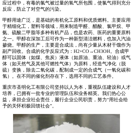
应过程中，有毒的氯气被过量的氢气所包围，使氯气得到充分
反应，防止了对空气的污染。
甲醇用途广泛，是基础的有机化工原料和优质燃料。主要应用
于精细化工，塑料等领域，用来制造甲醛、醋酸、氯甲烷、甲
氨、硫酸二甲脂等多种有机产品，也是农药、医药的重要原料
之一。甲醇在深加工后可作为一种新型清洁燃料，也加入汽油
掺烧。甲醇的生产，主要是合成法，尚有少量从木材干馏作为
副产回收。合成的化学反应式为：H2+CO→CH3OH。合成甲
醇可以固体（如煤、焦炭）液体（如原油、重油、轻油）或气
体（如天然气及其他可燃性气体）为原料，经造气净化（脱
硫）变换，除去二氧化碳，配制成一定的合成气（一氧化碳和
氢）。在不同的催化剂存在下，选用不同的工艺条件。
重庆市圣明化工有限公司坚持以人为本，重视队伍建设和人才
培养，已拥有一批专业的管理队伍和业务精英。我们热心公
益，承担企业社会责任，履行企业公民职责，努力“用社会给
予的关怀积极回馈社会”。