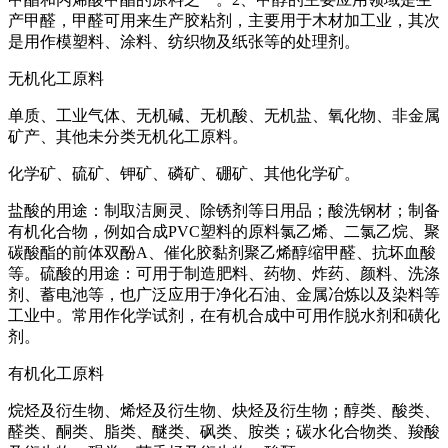
产甲醛，甲醛可用来生产胶粘剂，主要用于木材加工业，其次
是用作模塑料、涂料、纺织物及纸张等的处理剂。
无机化工原料
单质、工业气体、无机碱、无机酸、无机盐、氧化物、非金属
矿产、其他未分类无机化工原料。
化学矿、硫矿、钾矿、磷矿、硼矿、其他化学矿。
盐酸的用途：制取洁厕灵、除锈剂等日用品；酸洗钢材；制备
有机化合物，例如合成PVC塑料的原料氯乙烯、二氯乙烷、聚
碳酸酯的前体双酚A、催化胶黏剂聚乙烯醇缩甲醛、抗坏血酸
等。硫酸的用途：可用于制造肥料、药物、炸药、颜料、洗涤
剂、蓄电池等，也广泛应用于净化石油、金属冶炼以及染料等
工业中。常用作化学试剂，在有机合成中可用作脱水剂和磺化
剂。
有机化工原料
烷烃及衍生物、烯烃及衍生物、炔烃及衍生物；醇类、酸类、
醛类、酮类、脂类、醚类、砜类、胺类；碳水化合物类、羧酸