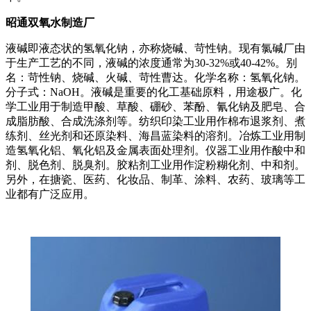
昭通双氧水制造厂
液碱即液态状的氢氧化钠，亦称烧碱、苛性钠。现有氯碱厂由
于生产工艺的不同，液碱的浓度通常为30-32%或40-42%。别
名：苛性钠、烧碱、火碱、苛性曹达。化学名称：氢氧化钠。
分子式：NaOH。液碱是重要的化工基础原料，用途极广。化
学工业用于制造甲酸、草酸、硼砂、苯酚、氰化钠及肥皂、合
成脂肪酸、合成洗涤剂等。纺织印染工业用作棉布退浆剂、煮
练剂、丝光剂和还原染料、海昌蓝染料的溶剂。冶炼工业用制
造氢氧化铝、氧化铝及金属表面处理剂。仪器工业用作酸中和
剂、脱色剂、脱臭剂。胶粘剂工业用作淀粉糊化剂、中和剂。
另外，在搪瓷、医药、化妆品、制革、涂料、农药、玻璃等工
业都有广泛应用。