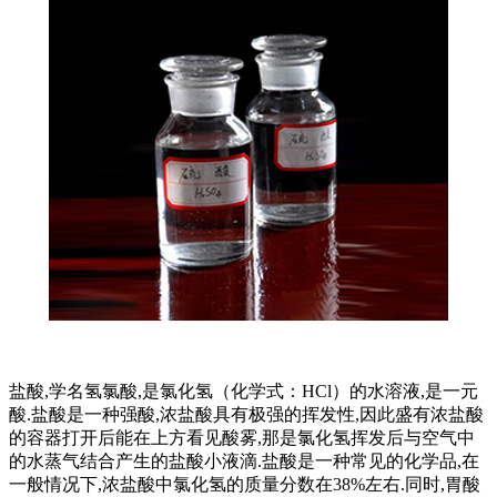
盐酸,学名氢氯酸,是氯化氢（化学式：HCl）的水溶液,是一元
酸.盐酸是一种强酸,浓盐酸具有极强的挥发性,因此盛有浓盐酸
的容器打开后能在上方看见酸雾,那是氯化氢挥发后与空气中
的水蒸气结合产生的盐酸小液滴.盐酸是一种常见的化学品,在
一般情况下,浓盐酸中氯化氢的质量分数在38%左右.同时,胃酸