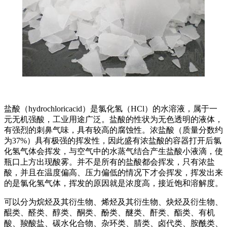
盐酸（hydrochloricacid）是氯化氢（HCl）的水溶液，属于一
元无机强酸，工业用途广泛。盐酸的性状为无色透明的液体，
有强烈的刺鼻气味，具有较高的腐蚀性。浓盐酸（质量分数约
为37%）具有极强的挥发性，因此盛有浓盐酸的容器打开后氯
化氢气体会挥发，与空气中的水蒸气结合产生盐酸小液滴，使
瓶口上方出现酸雾。并不是所有的盐酸都会挥发，只有浓盐
酸，并且在温度偏高、压力偏低的情况下才会挥发，挥发出来
的是氯化氢气体，挥发的原因就是浓度高，接近饱和溶解度。
可以分为烷烃及其衍生物、烯烃及其衍生物、炔烃及衍生物、
醌类、醛类、醇类、酮类、酚类、醚类、酐类、酯类、有机
酸、羧酸盐、碳水化合物、杂环类、腈类、卤代类、胺酰类、