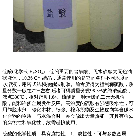
硫酸(化学式:H₂SO₄)，硫的重要的含氧酸。无水硫酸为无色油
状液体，10.36℃时结晶，通常使用的是它的各种不同浓度的
水溶液，用塔式法和接触法制取。前者所得为粗制稀硫酸，质
量分数一般在75%左右;后者可得质量分数98.3%的纯浓硫酸，
沸点338℃，相对密度1.84。硫酸是一种活泼的二元无机强
酸，能和许多金属发生反应。高浓度的硫酸有强烈吸水性，可
用作脱水剂，碳化木材、纸张、棉麻织物及生物皮肉等含碳水
化合物的物质。与水混合时，亦会放出大量热能。其具有强烈
的腐蚀性和氧化性，故需谨慎使用。
硫酸的化学性质：具有腐蚀性。1、腐蚀性：可与多数金属