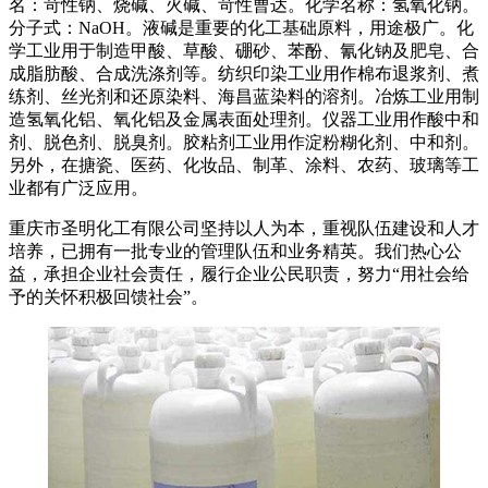
名：苛性钠、烧碱、火碱、苛性曹达。化学名称：氢氧化钠。
分子式：NaOH。液碱是重要的化工基础原料，用途极广。化
学工业用于制造甲酸、草酸、硼砂、苯酚、氰化钠及肥皂、合
成脂肪酸、合成洗涤剂等。纺织印染工业用作棉布退浆剂、煮
练剂、丝光剂和还原染料、海昌蓝染料的溶剂。冶炼工业用制
造氢氧化铝、氧化铝及金属表面处理剂。仪器工业用作酸中和
剂、脱色剂、脱臭剂。胶粘剂工业用作淀粉糊化剂、中和剂。
另外，在搪瓷、医药、化妆品、制革、涂料、农药、玻璃等工
业都有广泛应用。
重庆市圣明化工有限公司坚持以人为本，重视队伍建设和人才
培养，已拥有一批专业的管理队伍和业务精英。我们热心公
益，承担企业社会责任，履行企业公民职责，努力“用社会给
予的关怀积极回馈社会”。