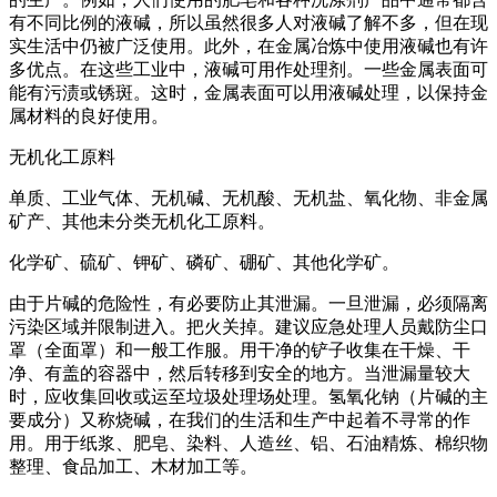
有不同比例的液碱，所以虽然很多人对液碱了解不多，但在现
实生活中仍被广泛使用。此外，在金属冶炼中使用液碱也有许
多优点。在这些工业中，液碱可用作处理剂。一些金属表面可
能有污渍或锈斑。这时，金属表面可以用液碱处理，以保持金
属材料的良好使用。
无机化工原料
单质、工业气体、无机碱、无机酸、无机盐、氧化物、非金属
矿产、其他未分类无机化工原料。
化学矿、硫矿、钾矿、磷矿、硼矿、其他化学矿。
由于片碱的危险性，有必要防止其泄漏。一旦泄漏，必须隔离
污染区域并限制进入。把火关掉。建议应急处理人员戴防尘口
罩（全面罩）和一般工作服。用干净的铲子收集在干燥、干
净、有盖的容器中，然后转移到安全的地方。当泄漏量较大
时，应收集回收或运至垃圾处理场处理。氢氧化钠（片碱的主
要成分）又称烧碱，在我们的生活和生产中起着不寻常的作
用。用于纸浆、肥皂、染料、人造丝、铝、石油精炼、棉织物
整理、食品加工、木材加工等。