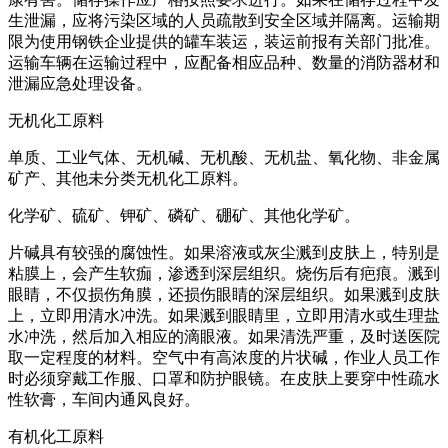
生泄漏，应将污染区域的人员疏散到安全区域并隔离。运输期
限为使用钢铁企业提供的罐车装运，装运前报有关部门批准。
运输车辆在运输过程中，应配备相应品种、数量的消防器材和
泄漏应急处理设备。
无机化工原料
单质、工业气体、无机碱、无机酸、无机盐、氧化物、非金属
矿产、其他未分类无机化工原料。
化学矿、硫矿、钾矿、磷矿、硼矿、其他化学矿。
片碱具有较强的腐蚀性。如果溶液或灰尘溅到皮肤上，特别是
粘膜上，会产生软痂，渗透到深层组织。烧伤后有疤痕。溅到
眼睛，不仅损伤角膜，还损伤眼睛的深层组织。如果溅到皮肤
上，立即用清水冲洗。如果溅到眼睛里，立即用清水或生理盐
水冲洗，然后加入相应的滴眼液。如果清洗严重，及时送医院
取一定程度的材料。空气中有高浓度的片状碱，作业人员工作
时必须穿戴工作服、口罩和防护眼镜。在皮肤上要穿中性疏水
性软膏，车间内通风良好。
有机化工原料