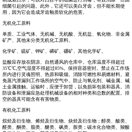
细菌引起的问题。此外，它还可以美白牙齿，但不能长期使
用，因为它会造成牙齿釉质软化的危害。
无机化工原料
单质、工业气体、无机碱、无机酸、无机盐、氧化物、非金属
矿产、其他未分类无机化工原料。
化学矿、硫矿、钾矿、磷矿、硼矿、其他化学矿。
盐酸应存放在阴凉、自然通风的仓库中。仓库温度不得超过
35℃℃,空气湿度不得超过85%。保持容器密封。禁止在工作场
所内进行灵魂照明、热原和吸烟。消除可燃性和易燃材料。避
免蒸汽泄漏到工作场所的空气中。防止与氧化剂、碱金属、碱
土金属接触。运输时，应便于卸货，以免损坏包装和器具。消
防设备和泄漏应急处理机械设备的相对种类和总数的配置。排
空的器具可能含有有害物质。
有机化工原料
烷烃及衍生物、烯烃及衍生物、炔烃及衍生物；醇类、酸类、
醛类、酮类、脂类、醚类、砜类、胺类；碳水化合物类、羧酸