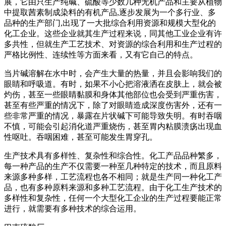
展，它由只生产纯碱、硫酸等少数几种无机产品和主要从植物
中提取茜素制成染料的有机产品,逐步发展为一个多行业、多
品种的生产部门,出现了一大批综合利用资源和规模大型化的
化工企业。这些企业就其生产过程来说，同其他工业企业有许
多共性，但就生产工艺技术、对资源的综合利用和生产过程的
严格比例性、连续性等方面来看，又有它自己的特点。
当片碱溶解在水中时，会产生大量的热量，并且会影响我们的
眼睛和呼吸道。有时，如果不小心把溶液洒在皮肤上，就会被
灼伤，甚至一些眼睛黏膜和身体其他部位也会受到严重伤害，
甚至有些严重的情况下，除了对眼睛造成深度伤害外，还有一
些非常严重的情况，暴露在片状碱下可能导致失明。有时吞咽
不慎，可能会引起消化道严重烧伤，甚至胃内粘膜溃疡出现血
性呕吐。吞咽困难，甚至可能发生胃穿孔。
生产技术具有多样性、复杂性和综合性。化工产品品种繁多，
每一种产品的生产不仅需要一种至几种特定的技术，而且原料
来源多种多样，工艺流程也各不相同；就是生产同一种化工产
品，也有多种原料来源和多种工艺流程。由于化工生产技术的
多样性和复杂性，任何一个大型化工企业的生产过程要能正常
进行，就需要有多种技术的综合运用。