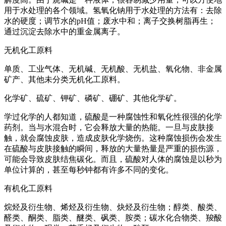
用于水处理的各个领域。氢氧化钠用于水处理的方法有：去除
水的硬度；调节水的pH值；废水中和；离子交换树脂再生；
通过沉淀去除水中的重金属离子。
无机化工原料
单质、工业气体、无机碱、无机酸、无机盐、氧化物、非金属
矿产、其他未分类无机化工原料。
化学矿、硫矿、钾矿、磷矿、硼矿、其他化学矿。
学过化学的人都知道，硫酸是一种腐蚀性和氧化性很强的化学
药剂。当与水混合时，它会释放大量的热能。一旦与皮肤接
触，就会腐蚀皮肤，造成皮肤化学烧伤。这种腐蚀损伤会发生
在硫酸与皮肤接触的瞬间，释放的大量热量是严重的损伤源，
可能会导致皮肤结焦碳化。而且，硫酸对人体的腐蚀是以秒为
单位计算的，甚至每秒钟都有许多不同的变化。
有机化工原料
烷烃及衍生物、烯烃及衍生物、炔烃及衍生物；醇类、酸类、
醛类、酮类、脂类、醚类、砜类、胺类；碳水化合物类、羧酸