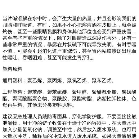
当片碱溶解在水中时，会产生大量的热量，并且会影响我们的
眼睛和呼吸道。有时，如果不小心把溶液洒在皮肤上，就会被
灼伤，甚至一些眼睛黏膜和身体其他部位也会受到严重伤害，
甚至有些严重的情况下，除了对眼睛造成深度伤害外，还有一
些非常严重的情况，暴露在片状碱下可能导致失明。有时吞咽
不慎，可能会引起消化道严重烧伤，甚至胃内粘膜溃疡出现血
性呕吐。吞咽困难，甚至可能发生胃穿孔。
塑料原料
通用塑料：聚乙烯、聚丙烯、聚氯乙烯、聚苯乙烯。
工程塑料：聚苯醚、聚苯硫醚、聚甲醛、聚醚酰亚胺、聚碳酸
酯、聚碳酸酯聚合物、聚酰胺、聚酯树脂、热塑性弹性体、色
母再生料、其他未分类塑料原料。
建议应急处理人员戴防毒面具，穿化学防护服。不要直接接触
泄漏物，用干净的铲子收集在干燥干净的容器中，在大量水中
加入少量氢氧化钠，调整至中性，然后放入废水系统。也可用
大量水冲洗，稀释后的冲洗水进入废水系统。如果大量液碱泄