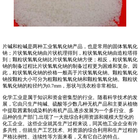
片碱和粒碱是两种工业氢氧化钠产品，也是常用的固体氢氧化
钠；片状氢氧化钠由片状机理得到，粒状氢氧化钠由造粒塔得
到；颗粒状氢氧化钠比片状氢氧化钠方便；相反，粒状氢氧化
钠的制备过程比片状氢氧化钠的制备过程更为困难和复杂。因
此，粒状氢氧化钠的价格一般高于片状氢氧化钠。颗粒氢氧化
钠按颗粒大小可分为粗颗粒氢氧化钠和颗粒氢氧化钠。颗粒状
氢氧化钠的粒径约为0.7mm，形状与洗衣粉非常相似。
化学工业是属于知识和资金密集型的行业。随着科学技术的发
展，它由只生产纯碱、硫酸等少数几种无机产品和主要从植物
中提取茜素制成染料的有机产品,逐步发展为一个多行业、多
品种的生产部门,出现了一大批综合利用资源和规模大型化的
化工企业。这些企业就其生产过程来说，同其他工业企业有许
多共性，但就生产工艺技术、对资源的综合利用和生产过程的
严格比例性、连续性等方面来看，又有它自己的特点。