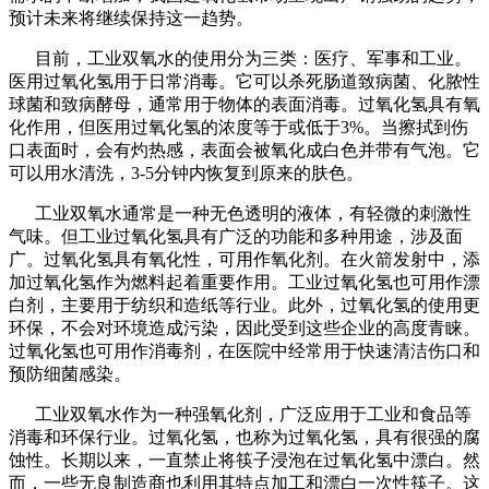
预计未来将继续保持这一趋势。
目前，工业双氧水的使用分为三类：医疗、军事和工业。
医用过氧化氢用于日常消毒。它可以杀死肠道致病菌、化脓性
球菌和致病酵母，通常用于物体的表面消毒。过氧化氢具有氧
化作用，但医用过氧化氢的浓度等于或低于3%。当擦拭到伤
口表面时，会有灼热感，表面会被氧化成白色并带有气泡。它
可以用水清洗，3-5分钟内恢复到原来的肤色。
工业双氧水通常是一种无色透明的液体，有轻微的刺激性
气味。但工业过氧化氢具有广泛的功能和多种用途，涉及面
广。过氧化氢具有氧化性，可用作氧化剂。在火箭发射中，添
加过氧化氢作为燃料起着重要作用。工业过氧化氢也可用作漂
白剂，主要用于纺织和造纸等行业。此外，过氧化氢的使用更
环保，不会对环境造成污染，因此受到这些企业的高度青睐。
过氧化氢也可用作消毒剂，在医院中经常用于快速清洁伤口和
预防细菌感染。
工业双氧水作为一种强氧化剂，广泛应用于工业和食品等
消毒和环保行业。过氧化氢，也称为过氧化氢，具有很强的腐
蚀性。长期以来，一直禁止将筷子浸泡在过氧化氢中漂白。然
而，一些无良制造商也利用其特点加工和漂白一次性筷子。这