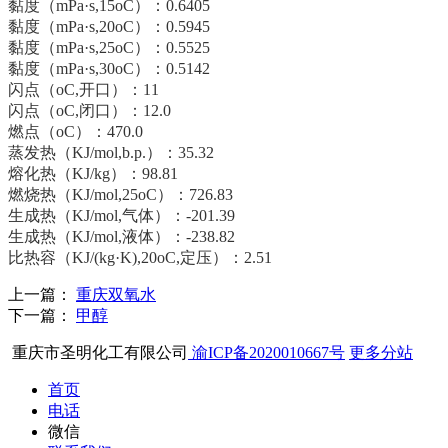
黏度（mPa·s,15oC）：0.6405
黏度（mPa·s,20oC）：0.5945
黏度（mPa·s,25oC）：0.5525
黏度（mPa·s,30oC）：0.5142
闪点（oC,开口）：11
闪点（oC,闭口）：12.0
燃点（oC）：470.0
蒸发热（KJ/mol,b.p.）：35.32
熔化热（KJ/kg）：98.81
燃烧热（KJ/mol,25oC）：726.83
生成热（KJ/mol,气体）：-201.39
生成热（KJ/mol,液体）：-238.82
比热容（KJ/(kg·K),20oC,定压）：2.51
上一篇：
重庆双氧水
下一篇：
甲醇
重庆市圣明化工有限公司
渝ICP备2020010667号
更多分站
首页
电话
微信